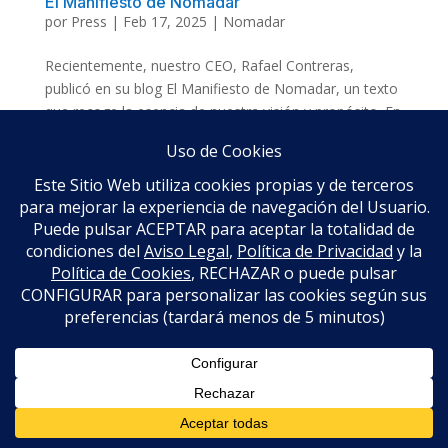
El Manifiesto de Nomadar
por
Press
|
Feb 17, 2025
|
Nomadar
Recientemente, nuestro CEO, Rafael Contreras,
publicó en su blog El Manifiesto de Nomadar, un texto
que recoge la esencia de nuestra visión y propósito. En
él, se plantea una reflexión profunda sobre el papel del
ser humano como un explorador nato, un nómada
físico y...
Propiedad de www.nomadar.com | Diseño por
www.treceochenta.es |
Aviso Legal
|
Política de
Privacidad
|
Política de cookies