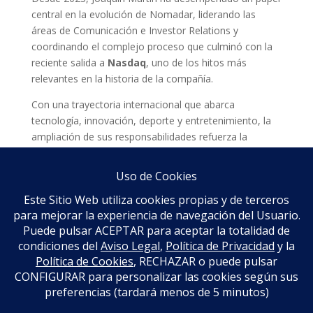
central en la evolución de Nomadar, liderando las
áreas de Comunicación e Investor Relations y
coordinando el complejo proceso que culminó con la
reciente salida a
Nasdaq
, uno de los hitos más
relevantes en la historia de la compañía.
Con una trayectoria internacional que abarca
tecnología, innovación, deporte y entretenimiento, la
ampliación de sus responsabilidades refuerza la
ambición de Nomadar de escalar sus proyectos a nivel
global y acelerar un crecimiento sostenible en todo el
continente americano.
Este nombramiento representa un nuevo paso en el
posicionamiento de Nomadar como una compañía
global, preparada para ampliar su ecosistema y
generar impacto en los mercados en los que opera.